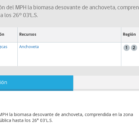
ión del MPH la biomasa desovante de anchoveta, comprend
a los 26° 03'L.S.
ión
Recursos
Región
icas
Anchoveta
ión
el MPH la biomasa desovante de anchoveta, comprendida en la zona
ública hasta los 26° 03'L.S.