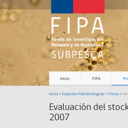
Fondo
de
Investigación
Pesquera
y
Acuicultura
(FIPA)-
Inicio
FIPA
Pr
SUBPESCA
Inicio
>
Especies hidrobiológicas
>
Peces
>
An
Evaluación del stock
2007