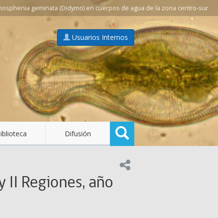
mosphenia geminata (Didymo) en cuerpos de agua de la zona centro-sur
Usuarios Internos
Buscar
iblioteca
Difusión
Compartir en:
y II Regiones, año