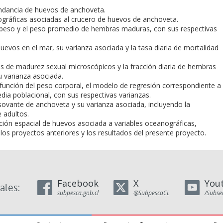
undancia de huevos de anchoveta.
ográficas asociadas al crucero de huevos de anchoveta.
n peso y el peso promedio de hembras maduras, con sus respectivas
huevos en el mar, su varianza asociada y la tasa diaria de mortalidad
os de madurez sexual microscópicos y la fracción diaria de hembras
 varianza asociada.
 función del peso corporal, el modelo de regresión correspondiente a
edia poblacional, con sus respectivas varianzas.
sovante de anchoveta y su varianza asociada, incluyendo la
 adultos.
ibución espacial de huevos asociada a variables oceanográficas,
 los proyectos anteriores y los resultados del presente proyecto.
Facebook
X
You
ales:
subpesca.gob.cl
@SubpescaCL
/Subse