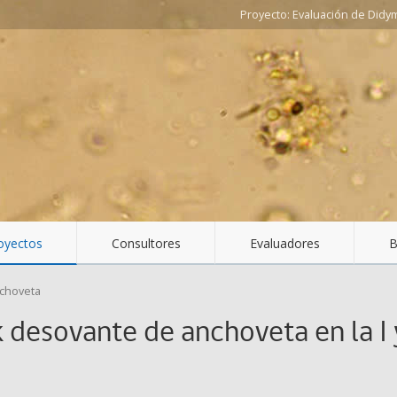
Evaluación de Didy
oyectos
Consultores
Evaluadores
B
choveta
 desovante de anchoveta en la I 