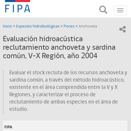
Fondo
Busca
FIPA;
Toggl
de
Fondo
navig
de
Investigación
Inicio
>
Especies hidrobiológicas
>
Peces
>
Anchoveta
Investigación
Compar
pesquera
Pesquera
Evaluación hidroacústica
y
de
reclutamiento anchoveta y sardina
y
Acuicultira
común, V-X Región, año 2004
Acuicultura
(FIPA)-
Evaluar el stock recluta de los recursos anchoveta y
sardina común, a través del método hidroacústico,
SUBPESCA
existente en el área comprendida entre la V y X
Regiones, y caracterizar el proceso de
reclutamiento de ambas especies en el área de
estudio.
FIPA