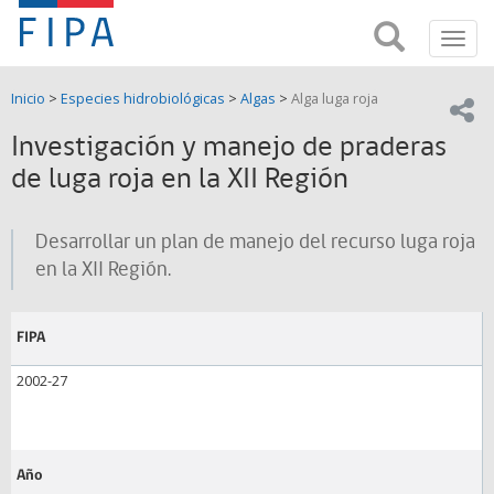
Fondo
Busca
FIPA;
Toggl
de
Fondo
navig
de
Investigación
Inicio
>
Especies hidrobiológicas
>
Algas
>
Alga luga roja
Investigación
Compar
pesquera
Pesquera
Investigación y manejo de praderas
y
de
de luga roja en la XII Región
y
Acuicultira
Acuicultura
Desarrollar un plan de manejo del recurso luga roja
(FIPA)-
en la XII Región.
SUBPESCA
FIPA
2002-27
Año