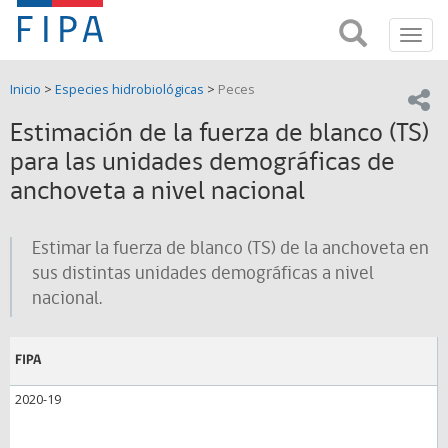
Fondo
Busca
FIPA;
Toggl
de
Fondo
navig
de
Investigación
Inicio
>
Especies hidrobiológicas
>
Peces
Investigación
Compar
pesquera
Pesquera
Estimación de la fuerza de blanco (TS)
y
de
para las unidades demográficas de
y
Acuicultira
anchoveta a nivel nacional
Acuicultura
(FIPA)-
Estimar la fuerza de blanco (TS) de la anchoveta en
sus distintas unidades demográficas a nivel
SUBPESCA
nacional.
FIPA
2020-19