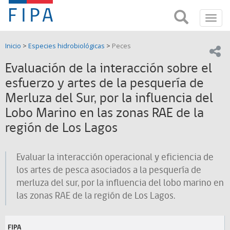
Fondo
Busca
FIPA;
Toggl
de
Fondo
navig
de
Investigación
Inicio
>
Especies hidrobiológicas
>
Peces
Investigación
Compar
pesquera
Pesquera
Evaluación de la interacción sobre el
y
de
esfuerzo y artes de la pesquería de
y
Acuicultira
Merluza del Sur, por la influencia del
Acuicultura
Lobo Marino en las zonas RAE de la
(FIPA)-
región de Los Lagos
SUBPESCA
Evaluar la interacción operacional y eficiencia de
los artes de pesca asociados a la pesquería de
merluza del sur, por la influencia del lobo marino en
las zonas RAE de la región de Los Lagos.
FIPA