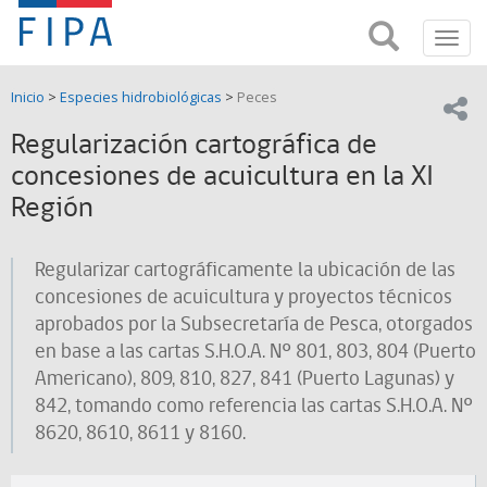
Fondo
Busca
FIPA;
Toggl
de
Fondo
navig
de
Investigación
Inicio
>
Especies hidrobiológicas
>
Peces
Investigación
Compar
pesquera
Pesquera
Regularización cartográfica de
y
de
concesiones de acuicultura en la XI
y
Acuicultira
Región
Acuicultura
(FIPA)-
Regularizar cartográficamente la ubicación de las
concesiones de acuicultura y proyectos técnicos
SUBPESCA
aprobados por la Subsecretaría de Pesca, otorgados
en base a las cartas S.H.O.A. Nº 801, 803, 804 (Puerto
Americano), 809, 810, 827, 841 (Puerto Lagunas) y
842, tomando como referencia las cartas S.H.O.A. Nº
8620, 8610, 8611 y 8160.