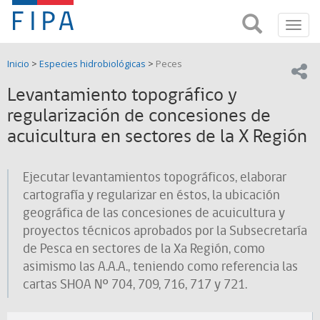
Fondo
Busca
FIPA;
Toggl
de
Fondo
navig
de
Investigación
Inicio
>
Especies hidrobiológicas
>
Peces
Investigación
Compar
pesquera
Pesquera
Levantamiento topográfico y
y
de
regularización de concesiones de
y
Acuicultira
acuicultura en sectores de la X Región
Acuicultura
(FIPA)-
Ejecutar levantamientos topográficos, elaborar
cartografía y regularizar en éstos, la ubicación
SUBPESCA
geográfica de las concesiones de acuicultura y
proyectos técnicos aprobados por la Subsecretaría
de Pesca en sectores de la Xa Región, como
asimismo las A.A.A., teniendo como referencia las
cartas SHOA Nº 704, 709, 716, 717 y 721.