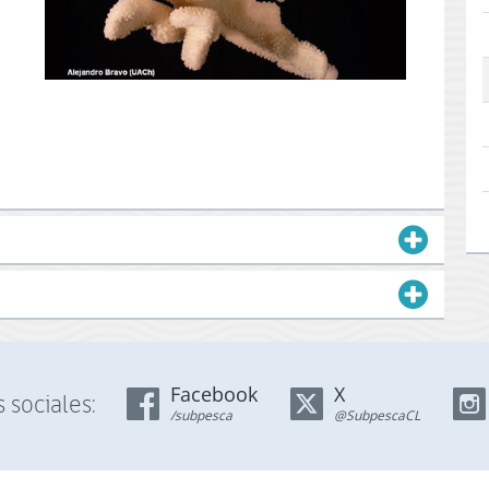
Facebook
X
 sociales:
/subpesca
@SubpescaCL