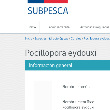
Contenido
SUBPESCA
principal
-
Subsecretaría
de
Pesca
Inicio
La Subsecretaría
Actividades reguladas
y
Acuicultura
Inicio
/
Especies hidrobiológicas
/
Corales
/
Pocillopora eydoux
-
Gobierno
Pocillopora eydouxi
de
Chile
Información general
Nombre común
Nombre científico
Pocillopora eydouxi