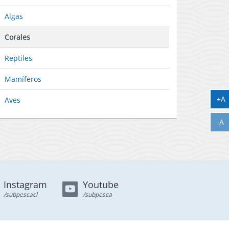
Algas
Corales
Reptiles
Mamíferos
A
+A
Aves
A
-A
Instagram
Youtube
/subpescacl
/subpesca