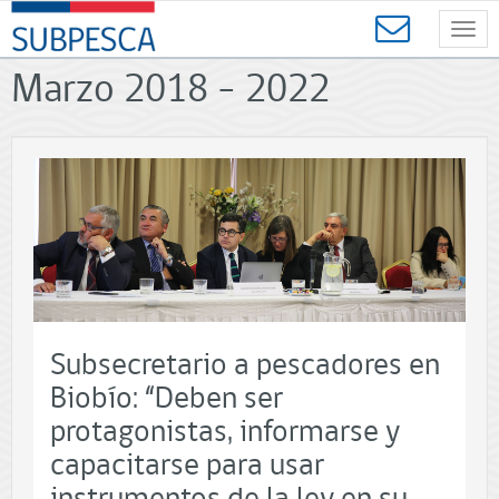
Contenido
SUBPESCA
principal
Toggl
-
navig
Subsecretaría
Marzo 2018 - 2022
de
Pesca
y
Acuicultura
-
Gobierno
de
Chile
Subsecretario a pescadores en
Biobío: “Deben ser
protagonistas, informarse y
capacitarse para usar