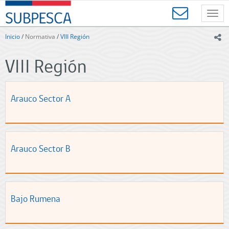
Contenido
SUBPESCA
principal
Toggl
-
navig
Subsecretaría
Inicio
/
Normativa
/
VIII Región
ic
de
Pesca
VIII Región
y
Acuicultura
-
Gobierno
Arauco Sector A
de
Chile
Arauco Sector B
Bajo Rumena