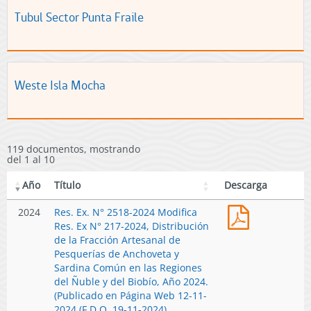
Tubul Sector Punta Fraile
Weste Isla Mocha
119 documentos, mostrando
del 1 al 10
Año
Título
Descarga
Res.
2024
Res. Ex. N° 2518-2024 Modifica
Ex.
Res. Ex N° 217-2024, Distribución
N°
de la Fracción Artesanal de
2518-
Pesquerías de Anchoveta y
2024
Sardina Común en las Regiones
Modifica
del Ñuble y del Biobío, Año 2024.
Res.
(Publicado en Página Web 12-11-
Ex
2024 (F.D.O. 19-11-2024)