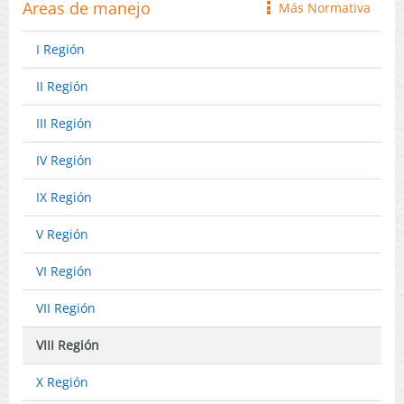
Anchoveta
Areas de manejo
Página
Más Normativa
icono
y
Web
Sardina
06-
I Región
Común
02-
en
2024)
II Región
las
Regiones
III Región
del
Ñuble
IV Región
y
del
IX Región
Biobío,
Año
V Región
2024.
(Publicado
VI Región
en
Página
VII Región
Web
30-
VIII Región
01-
2024)
X Región