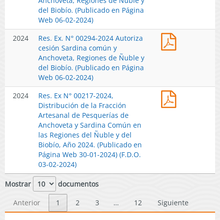
Anchoveta, Regiones de Ñuble y
común
y
Web
Página
00295-
del Biobío. (Publicado en Página
y
del
07-
Web
2024
Web 06-02-2024)
Anchoveta,
Biobío.
02-
28-
Autoriza
Regiones
(Publicado
2024)
05-
Res.
2024
Res. Ex. N° 00294-2024 Autoriza
cesión
de
en
2024)
Ex.
cesión Sardina común y
Sardina
Ñuble
Página
N°
Anchoveta, Regiones de Ñuble y
común
y
Web
00294-
del Biobío. (Publicado en Página
y
del
06-
2023
Web 06-02-2024)
Anchoveta,
Biobío.
02-
Autoriza
Regiones
(Publicado
2024)
Res.
2024
Res. Ex N° 00217-2024,
cesión
de
en
Ex
Distribución de la Fracción
Sardina
Ñuble
Página
N°
Artesanal de Pesquerías de
común
y
Web
00217-
Anchoveta y Sardina Común en
y
del
06-
2024,
las Regiones del Ñuble y del
Anchoveta,
Biobío.
02-
Distribució
Biobío, Año 2024. (Publicado en
Regiones
(Publicado
2024)
de
Página Web 30-01-2024) (F.D.O.
de
en
la
03-02-2024)
Ñuble
Página
Fracción
y
Web
Artesanal
Mostrar
documentos
del
06-
de
Biobío.
02-
Pesquerías
Anterior
1
2
3
…
12
Siguiente
(Publicado
2024)
de
en