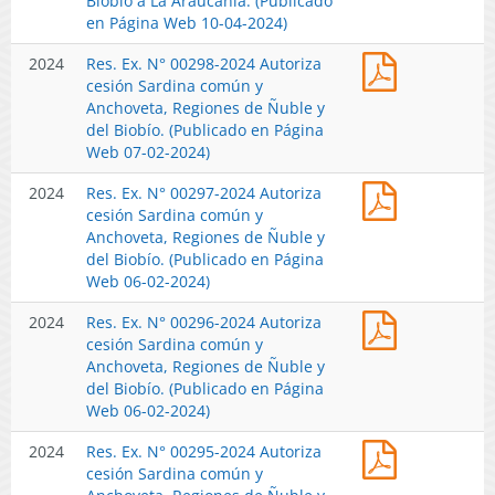
Biobío a La Araucanía. (Publicado
de
Sardina
Biobío,
2024
en Página Web 10-04-2024)
la
Común
Año
Autoriza
Fracción
en
2024.
Res.
2024
Res. Ex. N° 00298-2024 Autoriza
cesión
Artesanal
las
(Publicado
Ex.
cesión Sardina común y
Sardina
de
Regiones
en
N°
Anchoveta, Regiones de Ñuble y
común
Pesquerías
del
Página
00298-
del Biobío. (Publicado en Página
y
de
Ñuble
Web
2024
Web 07-02-2024)
Anchoveta,
Anchoveta
y
12-
Autoriza
Regiones
y
del
11-
Res.
2024
Res. Ex. N° 00297-2024 Autoriza
cesión
de
Sardina
Biobío,
2024
Ex.
cesión Sardina común y
Sardina
del
Común
Año
N°
Anchoveta, Regiones de Ñuble y
común
Biobío
en
2024.
00297-
del Biobío. (Publicado en Página
y
a
las
(Publicado
2024
Web 06-02-2024)
Anchoveta,
La
Regiones
en
Autoriza
Regiones
Araucanía.
del
Página
Res.
2024
Res. Ex. N° 00296-2024 Autoriza
cesión
de
(Publicado
Ñuble
Web
Ex.
cesión Sardina común y
Sardina
Ñuble
en
y
05-
N°
Anchoveta, Regiones de Ñuble y
común
y
Página
del
07-
00296-
del Biobío. (Publicado en Página
y
del
Web
Biobío,
2024
2024
Web 06-02-2024)
Anchoveta,
Biobío.
10-
Año
Autoriza
Regiones
(Publicado
04-
2024.
Res.
2024
Res. Ex. N° 00295-2024 Autoriza
cesión
de
en
2024)
(Publicado
Ex.
cesión Sardina común y
Sardina
Ñuble
Página
en
N°