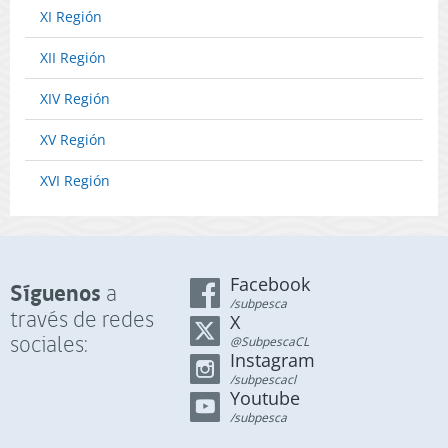
XI Región
XII Región
XIV Región
XV Región
XVI Región
Facebook
Síguenos
a
/subpesca
través de redes
X
sociales:
@SubpescaCL
Instagram
/subpescacl
Youtube
/subpesca