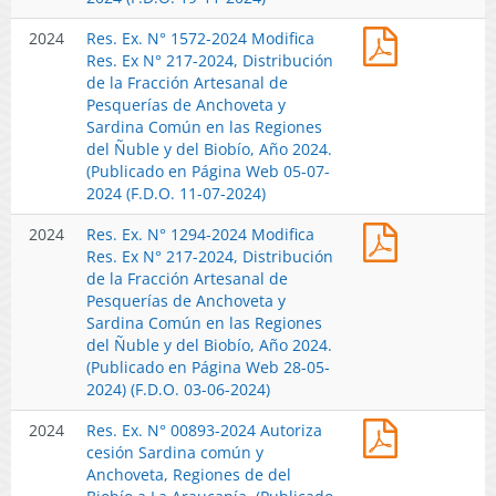
N°
Res.
2024
Res. Ex. N° 1572-2024 Modifica
217-
Ex.
Res. Ex N° 217-2024, Distribución
2024,
N°
de la Fracción Artesanal de
Distribució
1572-
Pesquerías de Anchoveta y
de
2024
Sardina Común en las Regiones
la
Modifica
del Ñuble y del Biobío, Año 2024.
Fracción
Res.
(Publicado en Página Web 05-07-
Artesanal
Ex
2024 (F.D.O. 11-07-2024)
de
N°
Pesquerías
Res.
2024
Res. Ex. N° 1294-2024 Modifica
217-
de
Ex.
Res. Ex N° 217-2024, Distribución
2024,
Anchoveta
N°
de la Fracción Artesanal de
Distribució
y
1294-
Pesquerías de Anchoveta y
de
Sardina
2024
Sardina Común en las Regiones
la
Común
Modifica
del Ñuble y del Biobío, Año 2024.
Fracción
en
Res.
(Publicado en Página Web 28-05-
Artesanal
las
Ex
2024) (F.D.O. 03-06-2024)
de
Regiones
N°
Pesquerías
del
Res.
2024
Res. Ex. N° 00893-2024 Autoriza
217-
de
Ñuble
Ex.
cesión Sardina común y
2024,
Anchoveta
y
N°
Anchoveta, Regiones de del
Distribució
y
del
00893-