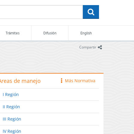
buscar
Trámites
Difusión
English
icono
Compartir
Areas de manejo
Más Normativa
icono
I Región
II Región
III Región
IV Región