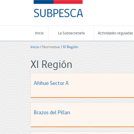
Contenido
SUBPESCA
principal
-
Subsecretaría
de
Pesca
Inicio
La Subsecretaría
Actividades reguladas
y
Acuicultura
Inicio
/
Normativa
/
XI Región
-
Gobierno
XI Región
de
Chile
Añihue Sector A
Brazos del Pillan