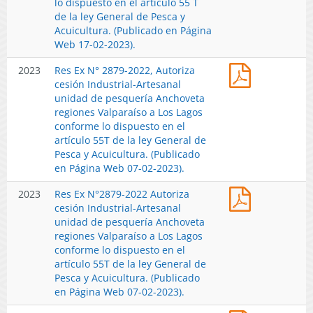
Autoriza
lo dispuesto en el artículo 55 T
artesanal
Página
55
cesión
de la ley General de Pesca y
de
Web
T
Industrial-
Acuicultura. (Publicado en Página
las
22-
de
Artesanal
Web 17-02-2023).
personas
09-
la
unidad
que
2023)
ley
Res
2023
Res Ex N° 2879-2022, Autoriza
de
se
(F.D.O.
General
Ex
cesión Industrial-Artesanal
Pesquería
individuali
28-
de
N°
unidad de pesquería Anchoveta
Anchoveta
para
09-
Pesca
2879-
regiones Valparaíso a Los Lagos
y
la
2023)
y
2022,
conforme lo dispuesto en el
Sardinas
pesquería
Acuicultura
Autoriza
artículo 55T de la ley General de
común,
de
(Publicado
cesión
Pesca y Acuicultura. (Publicado
regiones
Raya
en
Industrial-
en Página Web 07-02-2023).
de
Volantín
Página
Artesanal
Valparaíso
(Zeraja
Web
Res
2023
Res Ex N°2879-2022 Autoriza
unidad
a
Chilensis),
05-
Ex
cesión Industrial-Artesanal
de
Los
Región
10-
N°2879-
unidad de pesquería Anchoveta
pesquería
Lagos,
de
2023).
2022
regiones Valparaíso a Los Lagos
Anchoveta
conforme
Los
Autoriza
conforme lo dispuesto en el
regiones
lo
Lagos.
cesión
artículo 55T de la ley General de
Valparaíso
dispuesto
(Publicado
Industrial-
Pesca y Acuicultura. (Publicado
a
en
en
Artesanal
en Página Web 07-02-2023).
Los
el
Página
unidad
Lagos
artículo
Web