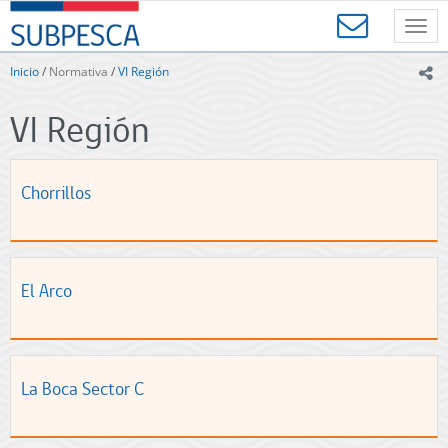
Contenido
SUBPESCA
principal
Toggl
-
navig
Subsecretaría
Inicio
/
Normativa
/
VI Región
ic
de
Pesca
VI Región
y
Acuicultura
-
Gobierno
Chorrillos
de
Chile
El Arco
La Boca Sector C