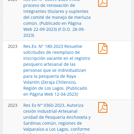
2023)
Ex.
proceso de renovación de
cesión
N°
integrantes titulares y suplentes
Industrial-
00099-
del comité de manejo de merluza
Artesanal
2023
común. (Publicado en Página
unidad
Inicia
Web 22-09-2023) (F.D.O. 28-09-
de
proceso
2023)
Pesquería
de
Anchoveta
Res.Ex.
2023
Res.Ex. N° 180-2023 Resuelve
renovación
y
N°
solicitudes de reemplazo de
de
Sardinas
180-
inscripción vacante en el registro
integrantes
común,
2023
pesquero artesanal de las
titulares
regiones
Resuelve
personas que se individualizan
y
de
solicitudes
para la pesquería de Raya
suplentes
Valparaíso
de
Volantín (Zeraja Chilensis),
del
a
reemplazo
Región de Los Lagos. (Publicado
comité
Los
de
en Página Web 12-04-2023)
de
Lagos,
inscripción
manejo
conforme
Res
2023
Res Ex N° 0360-2023, Autoriza
vacante
de
lo
Ex
cesión Industrial-Artesanal
en
merluza
dispuesto
N°
unidad de Pesquería Anchoveta y
el
común.
en
0360-
Sardinas común, regiones de
registro
(Publicado
el
2023,
Valparaíso a Los Lagos, conforme
pesquero
en
artículo