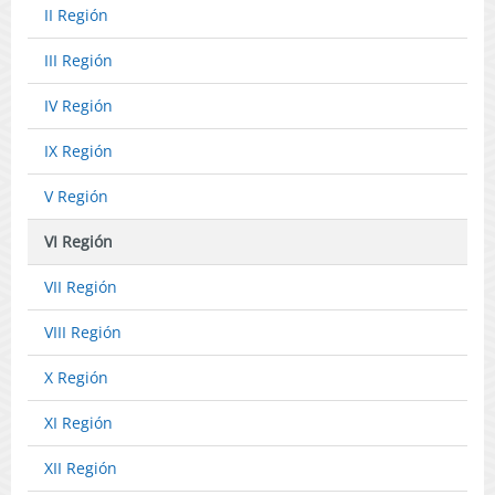
señala.
su
II Región
(Publicado
trabajo
en
como
III Región
Página
consecuenc
Web
de
IV Región
06-
la
02-
aplicación
IX Región
2023)
de
la
V Región
ley
N°
VI Región
18.892;y
becas
VII Región
de
estudio
VIII Región
para
los
X Región
hijos
de
XI Región
los
extrabajado
XII Región
año
2022.