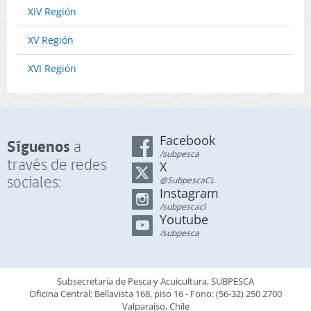
XIV Región
(Publicado
en
Página
XV Región
Web
07-
XVI Región
02-
2023).
Facebook
Síguenos
a
/subpesca
través de redes
X
sociales:
@SubpescaCL
Instagram
/subpescacl
Youtube
/subpesca
Subsecretaría de Pesca y Acuicultura, SUBPESCA
Oficina Central: Bellavista 168, piso 16 - Fono: (56-32) 250 2700
Valparaíso, Chile