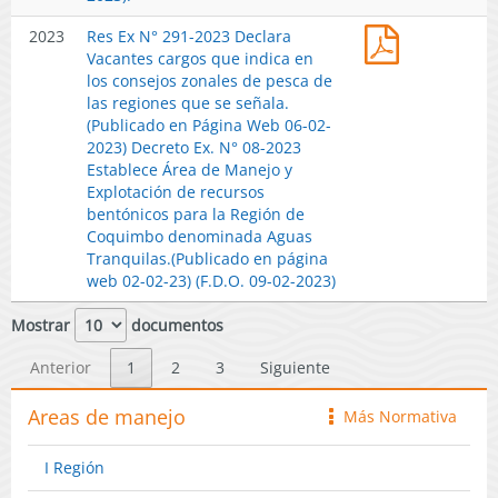
el
55T
(Publicado
Res
2023
Res Ex N° 291-2023 Declara
marco
de
en
Ex
Vacantes cargos que indica en
del
la
Página
N°
los consejos zonales de pesca de
programa
ley
Web
291-
las regiones que se señala.
de
General
07-
2023
(Publicado en Página Web 06-02-
estudios
de
02-
Declara
2023) Decreto Ex. N° 08-2023
técnicos
Pesca
2023).
Vacantes
Establece Área de Manejo y
de
y
cargos
Explotación de recursos
nivel
Acuicultura
que
bentónicos para la Región de
superior
(Publicado
indica
Coquimbo denominada Aguas
para
en
en
Tranquilas.(Publicado en página
trabajadore
Página
los
web 02-02-23) (F.D.O. 09-02-2023)
y
Web
consejos
ex
07-
zonales
Mostrar
documentos
trabajadore
02-
de
de
2023).
pesca
Anterior
1
2
3
Siguiente
la
de
industria
las
Areas de manejo
pesquera
Más Normativa
icono
regiones
que
que
hayan
I Región
se
perdido