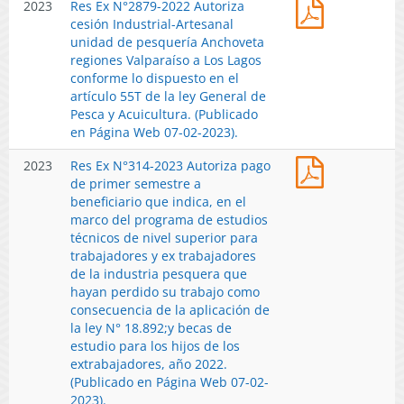
Res
2023
Res Ex N°2879-2022 Autoriza
de
conforme
55
12-
Ex
cesión Industrial-Artesanal
pesquería
lo
T
04-
N°2879-
unidad de pesquería Anchoveta
Anchoveta
dispuesto
de
2023)
2022
regiones Valparaíso a Los Lagos
regiones
en
la
Autoriza
conforme lo dispuesto en el
Valparaíso
el
ley
cesión
artículo 55T de la ley General de
a
artículo
General
Industrial-
Pesca y Acuicultura. (Publicado
Los
55T
de
Artesanal
en Página Web 07-02-2023).
Lagos
de
Pesca
unidad
conforme
la
y
Res
2023
Res Ex N°314-2023 Autoriza pago
de
lo
ley
Acuicultura
Ex
de primer semestre a
pesquería
dispuesto
General
(Publicado
N°314-
beneficiario que indica, en el
Anchoveta
en
de
en
2023
marco del programa de estudios
regiones
el
Pesca
Página
Autoriza
técnicos de nivel superior para
Valparaíso
artículo
y
Web
pago
trabajadores y ex trabajadores
a
55T
Acuicultura
17-
de
de la industria pesquera que
Los
de
(Publicado
02-
primer
hayan perdido su trabajo como
Lagos
la
en
2023).
semestre
consecuencia de la aplicación de
conforme
ley
Página
a
la ley N° 18.892;y becas de
lo
General
Web
beneficiario
estudio para los hijos de los
dispuesto
de
07-
que
extrabajadores, año 2022.
en
Pesca
02-
indica,
(Publicado en Página Web 07-02-
el
y
2023).
en
2023).
artículo
Acuicultura