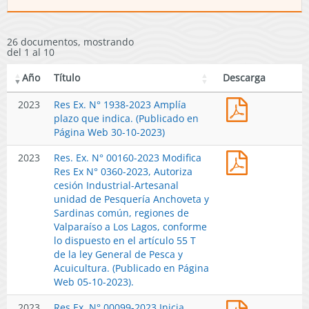
26 documentos, mostrando
del 1 al 10
Año
Título
Descarga
Res
2023
Res Ex. N° 1938-2023 Amplía
Ex.
plazo que indica. (Publicado en
N°
Página Web 30-10-2023)
1938-
Res.
2023
Res. Ex. N° 00160-2023 Modifica
2023
Ex.
Res Ex N° 0360-2023, Autoriza
Amplía
N°
cesión Industrial-Artesanal
plazo
00160-
unidad de Pesquería Anchoveta y
que
2023
Sardinas común, regiones de
indica.
Modifica
Valparaíso a Los Lagos, conforme
(Publicado
Res
lo dispuesto en el artículo 55 T
en
Ex
de la ley General de Pesca y
Página
N°
Acuicultura. (Publicado en Página
Web
0360-
Web 05-10-2023).
30-
2023,
10-
Res
2023
Res Ex. N° 00099-2023 Inicia
Autoriza