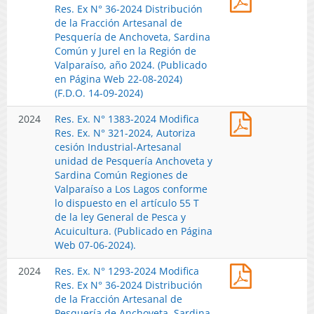
Ex.
Res. Ex N° 36-2024 Distribución
2024
N°
de la Fracción Artesanal de
Distribució
1892-
Pesquería de Anchoveta, Sardina
de
2024
Común y Jurel en la Región de
la
Modifica
Valparaíso, año 2024. (Publicado
Fracción
Res.
en Página Web 22-08-2024)
Artesanal
Ex
(F.D.O. 14-09-2024)
de
N°
Pesquería
Res.
2024
Res. Ex. N° 1383-2024 Modifica
36-
de
Ex.
Res. Ex. N° 321-2024, Autoriza
2024
Anchoveta,
N°
cesión Industrial-Artesanal
Distribució
Sardina
1383-
unidad de Pesquería Anchoveta y
de
Común
2024
Sardina Común Regiones de
la
y
Modifica
Valparaíso a Los Lagos conforme
Fracción
Jurel
Res.
lo dispuesto en el artículo 55 T
Artesanal
en
Ex.
de la ley General de Pesca y
de
la
N°
Acuicultura. (Publicado en Página
Pesquería
Región
321-
Web 07-06-2024).
de
de
2024,
Anchoveta,
Valparaíso,
Res.
2024
Res. Ex. N° 1293-2024 Modifica
Autoriza
Sardina
año
Ex.
Res. Ex N° 36-2024 Distribución
cesión
Común
2024.
N°
de la Fracción Artesanal de
Industrial-
y
(Publicado
1293-
Pesquería de Anchoveta, Sardina
Artesanal