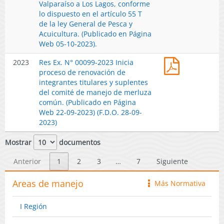
Modifica
Valparaíso a Los Lagos, conforme
unidad
2024).
Página
Res
lo dispuesto en el artículo 55 T
de
Web
Ex
de la ley General de Pesca y
Pesquería
08-
N°
Acuicultura. (Publicado en Página
Anchoveta
02-
0360-
Web 05-10-2023).
y
2024).
2023,
Sardina
Res
2023
Res Ex. N° 00099-2023 Inicia
Autoriza
Común
Ex.
proceso de renovación de
cesión
Regiones
N°
integrantes titulares y suplentes
Industrial-
de
00099-
del comité de manejo de merluza
Artesanal
Valparaíso
2023
común. (Publicado en Página
unidad
a
Inicia
Web 22-09-2023) (F.D.O. 28-09-
de
Los
proceso
2023)
Pesquería
Lagos
de
Anchoveta
conforme
renovación
Mostrar
documentos
y
lo
de
Sardinas
dispuesto
integrantes
Anterior
1
2
3
…
7
Siguiente
común,
en
titulares
regiones
el
y
Areas de manejo
de
Más Normativa
icono
artículo
suplentes
Valparaíso
55
del
a
T
I Región
comité
Los
de
de
Lagos,
la