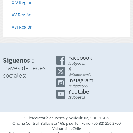
XIV Región
2023).
XV Región
XVI Región
Facebook
Síguenos
a
/subpesca
través de redes
X
sociales:
@SubpescaCL
Instagram
/subpescacl
Youtube
/subpesca
Subsecretaría de Pesca y Acuicultura, SUBPESCA
Oficina Central: Bellavista 168, piso 16 - Fono: (56-32) 250 2700
Valparaíso, Chile