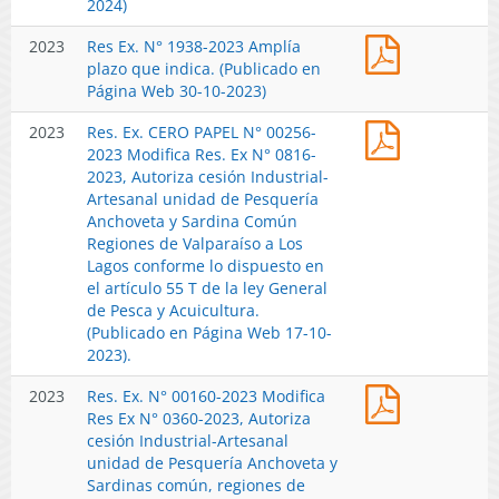
Fracción
2024)
de
Región
la
Artesanal
Valparaíso
de
ley
Res
2023
Res Ex. N° 1938-2023 Amplía
de
a
Valparaíso,
General
Ex.
plazo que indica. (Publicado en
Pesquería
Los
año
de
N°
Página Web 30-10-2023)
de
Lagos
2024.
Pesca
1938-
Anchoveta,
conforme
(Publicado
y
Res.
2023
Res. Ex. CERO PAPEL N° 00256-
2023
Sardina
lo
en
Acuicultura
Ex.
2023 Modifica Res. Ex N° 0816-
Amplía
Común
dispuesto
Página
(Publicado
CERO
2023, Autoriza cesión Industrial-
plazo
y
en
Web
en
PAPEL
Artesanal unidad de Pesquería
que
Jurel
el
28-
Página
N°
Anchoveta y Sardina Común
indica.
en
artículo
05-
Web
00256-
Regiones de Valparaíso a Los
(Publicado
la
55
2024).
07-
2023
Lagos conforme lo dispuesto en
en
región
T
06-
Modifica
el artículo 55 T de la ley General
Página
de
de
2024).
Res.
de Pesca y Acuicultura.
Web
Valparaíso,
la
Ex
(Publicado en Página Web 17-10-
30-
año
ley
N°
2023).
10-
2024.
General
0816-
2023)
(Publicado
de
Res.
2023
Res. Ex. N° 00160-2023 Modifica
2023,
en
Pesca
Ex.
Res Ex N° 0360-2023, Autoriza
Autoriza
Página
y
N°
cesión Industrial-Artesanal
cesión
Web
Acuicultura
00160-
unidad de Pesquería Anchoveta y
Industrial-
08-
(Publicado
2023
Sardinas común, regiones de
Artesanal
01-
en