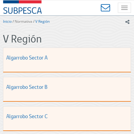
Contenido
SUBPESCA
principal
Toggl
-
navig
Subsecretaría
Inicio
/
Normativa
/
V Región
ic
de
Pesca
V Región
y
Acuicultura
-
Gobierno
Algarrobo Sector A
de
Chile
Algarrobo Sector B
Algarrobo Sector C