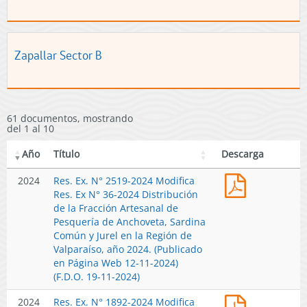
Zapallar Sector B
61 documentos, mostrando
del 1 al 10
Año
Título
Descarga
Res.
2024
Res. Ex. N° 2519-2024 Modifica
Ex.
Res. Ex N° 36-2024 Distribución
N°
de la Fracción Artesanal de
2519-
Pesquería de Anchoveta, Sardina
2024
Común y Jurel en la Región de
Modifica
Valparaíso, año 2024. (Publicado
Res.
en Página Web 12-11-2024)
Ex
(F.D.O. 19-11-2024)
N°
Res.
2024
Res. Ex. N° 1892-2024 Modifica
36-