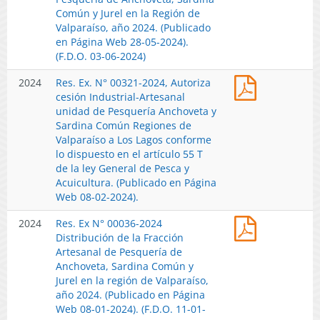
Jurel
en
2024
Común y Jurel en la Región de
unidad
en
Página
Modifica
Valparaíso, año 2024. (Publicado
de
la
Web
Res.
en Página Web 28-05-2024).
Pesquería
Región
12-
Ex
(F.D.O. 03-06-2024)
Anchoveta
de
11-
N°
y
Valparaíso,
2024)
Res.
2024
Res. Ex. N° 00321-2024, Autoriza
36-
Sardina
año
Ex.
cesión Industrial-Artesanal
2024
Común
2024.
N°
unidad de Pesquería Anchoveta y
Distribució
Regiones
(Publicado
00321-
Sardina Común Regiones de
de
de
en
2024,
Valparaíso a Los Lagos conforme
la
Valparaíso
Página
Autoriza
lo dispuesto en el artículo 55 T
Fracción
a
Web
cesión
de la ley General de Pesca y
Artesanal
Los
22-
Industrial-
Acuicultura. (Publicado en Página
de
Lagos
08-
Artesanal
Web 08-02-2024).
Pesquería
conforme
2024)
unidad
de
lo
Res.
2024
Res. Ex N° 00036-2024
de
Anchoveta,
dispuesto
Ex
Distribución de la Fracción
Pesquería
Sardina
en
n°00036-
Artesanal de Pesquería de
Anchoveta
Común
el
2024
Anchoveta, Sardina Común y
y
y
artículo
Distribució
Jurel en la región de Valparaíso,
Sardina
Jurel
55
de
año 2024. (Publicado en Página
Común
en
T
la
Web 08-01-2024). (F.D.O. 11-01-
Regiones
la
de