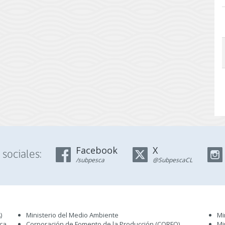
Facebook
X
sociales:
/subpesca
@SubpescaCL
)
Ministerio del Medio Ambiente
Mi
sca
Corporación de Fomento de la Producción (CORFO)
Mi