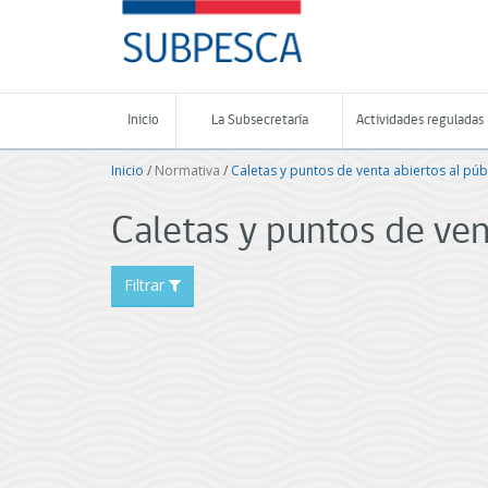
Contenido
SUBPESCA
principal
-
Subsecretaría
de
Pesca
Inicio
La Subsecretaría
Actividades reguladas
y
Acuicultura
Inicio
/
Normativa
/
Caletas y puntos de venta abiertos al pú
-
Gobierno
de
Caletas y puntos de ven
Chile
Filtrar