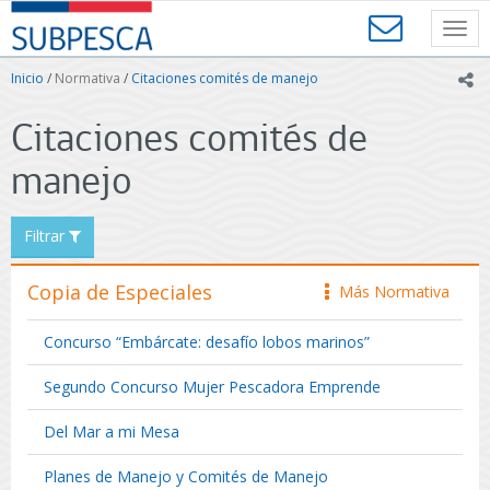
Contenido
SUBPESCA
principal
Toggl
-
navig
Subsecretaría
Inicio
/
Normativa
/
Citaciones comités de manejo
ic
de
Pesca
Citaciones comités de
y
Acuicultura
manejo
-
Gobierno
de
Filtrar
Chile
Copia de Especiales
Más Normativa
icono
Concurso “Embárcate: desafío lobos marinos”
Segundo Concurso Mujer Pescadora Emprende
Del Mar a mi Mesa
Planes de Manejo y Comités de Manejo