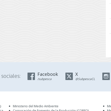
Facebook
X
sociales:
/subpesca
@SubpescaCL
)
Ministerio del Medio Ambiente
Mi
sca
Corporación de Fomento de la Producción (CORFO)
Mi