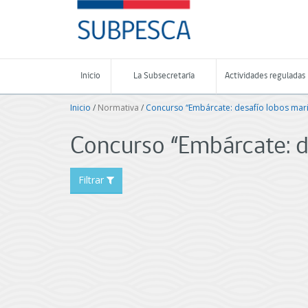
Contenido
SUBPESCA
principal
-
Subsecretaría
de
Pesca
Inicio
La Subsecretaría
Actividades reguladas
y
Acuicultura
Inicio
/
Normativa
/
Concurso “Embárcate: desafío lobos mar
-
Gobierno
de
Concurso “Embárcate: d
Chile
Filtrar