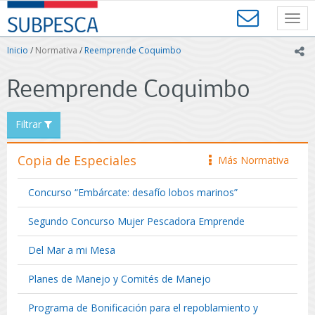
Contenido
SUBPESCA
principal
Toggl
-
navig
Subsecretaría
Inicio
/
Normativa
/
Reemprende Coquimbo
ic
de
Pesca
Reemprende Coquimbo
y
Acuicultura
-
Filtrar
Gobierno
de
Chile
Copia de Especiales
Más Normativa
icono
Concurso “Embárcate: desafío lobos marinos”
Segundo Concurso Mujer Pescadora Emprende
Del Mar a mi Mesa
Planes de Manejo y Comités de Manejo
Programa de Bonificación para el repoblamiento y