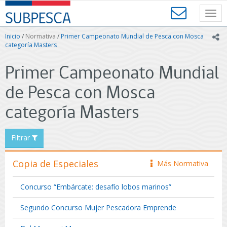
Contenido
SUBPESCA
principal
Toggl
-
navig
Subsecretaría
Inicio
/
Normativa
/
Primer Campeonato Mundial de Pesca con Mosca
ic
de
categoría Masters
Pesca
y
Primer Campeonato Mundial
Acuicultura
-
de Pesca con Mosca
Gobierno
de
categoría Masters
Chile
Filtrar
Copia de Especiales
Más Normativa
icono
Concurso “Embárcate: desafío lobos marinos”
Segundo Concurso Mujer Pescadora Emprende