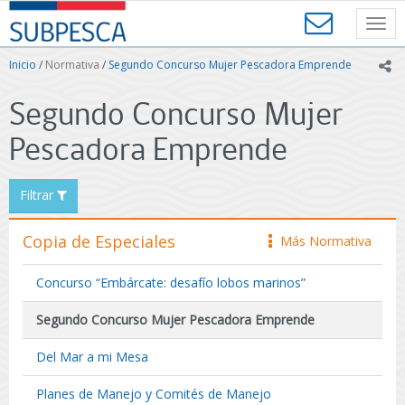
Contenido
SUBPESCA
principal
Toggl
-
navig
Subsecretaría
Inicio
/
Normativa
/
Segundo Concurso Mujer Pescadora Emprende
ic
de
Pesca
Segundo Concurso Mujer
y
Acuicultura
Pescadora Emprende
-
Gobierno
de
Filtrar
Chile
Copia de Especiales
Más Normativa
icono
Concurso “Embárcate: desafío lobos marinos”
Segundo Concurso Mujer Pescadora Emprende
Del Mar a mi Mesa
Planes de Manejo y Comités de Manejo