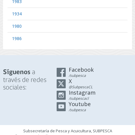
1983
1934
1980
1986
Facebook
a
Síguenos
/subpesca
través de redes
X
sociales:
@SubpescaCL
Instagram
/subpescacl
Youtube
/subpesca
Subsecretaría de Pesca y Acuicultura, SUBPESCA