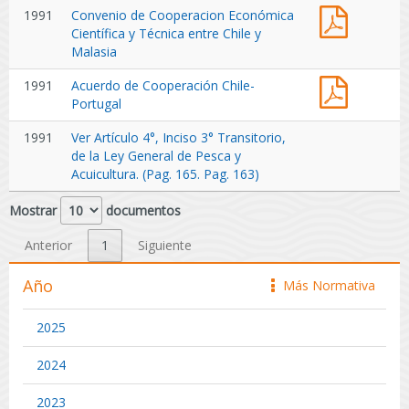
Conveni
1991
Convenio de Cooperacion Económica
veda
de
Científica y Técnica entre Chile y
centolla
Coopera
Malasia
x-
Chile
xi.pdf
Acuerdo
1991
Acuerdo de Cooperación Chile-
y
de
Portugal
Malasia
Coopera
1991
Ver Artículo 4°, Inciso 3° Transitorio,
Chile-
de la Ley General de Pesca y
Portugal
Acuicultura. (Pag. 165. Pag. 163)
Mostrar
documentos
Anterior
1
Siguiente
Año
Más Normativa
icono
2025
2024
2023