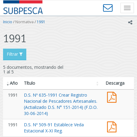
Contenido
SUBPESCA
principal
Toggl
-
navig
Subsecretaría
Inicio
/
Normativa
/
1991
ic
de
Pesca
1991
y
Acuicultura
-
Filtrar
Gobierno
de
5 documentos, mostrando del
Chile
1 al 5
Año
Título
Descarga
1991
D.S. Nº 635-1991 Crear Registro
Nacional de Pescadores Artesanales.
(Actializado D.S. N° 151-2014) (F.D.O.
30-06-2014)
ds
1991
D.S. Nº 509-91 Establece Veda
509-
Estacional X-XI Reg.
91