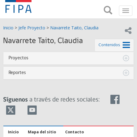
Fondo
Busca
FIPA;
Toggl
de
Fondo
navig
de
Investigación
Inicio
>
Jefe Proyecto
>
Navarrete Taito, Claudia
Investigación
Compar
pesquera
Pesquera
Navarrete Taito, Claudia
y
de este
Contenidos
de
y
Acuicultira
Proyectos
Acuicultura
Reportes
(FIPA)-
SUBPESCA
Síguenos
a través de redes sociales:
Inicio
Mapa del sitio
Contacto