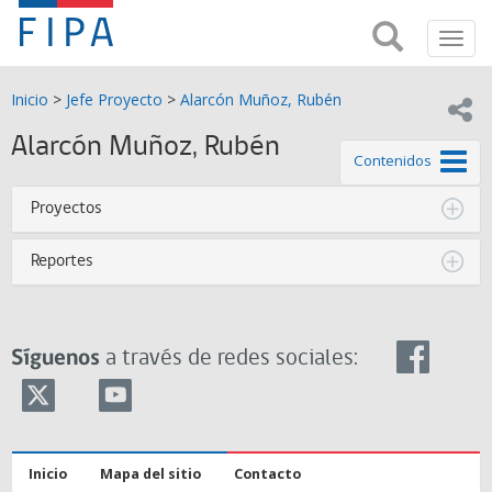
Fondo
Busca
FIPA;
Toggl
de
Fondo
navig
de
Investigación
Inicio
>
Jefe Proyecto
>
Alarcón Muñoz, Rubén
Investigación
Compar
pesquera
Pesquera
Alarcón Muñoz, Rubén
y
de este
Contenidos
de
y
Acuicultira
Proyectos
Acuicultura
Reportes
(FIPA)-
SUBPESCA
Síguenos
a través de redes sociales:
Inicio
Mapa del sitio
Contacto