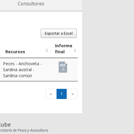
Consultores
Exportar a Excel
Informe
Recursos
final
Peces
-
Anchoveta
-
Sardina austral
-
Sardina común
«
1
»
tube
cretaría de Pesca y Acuicultura