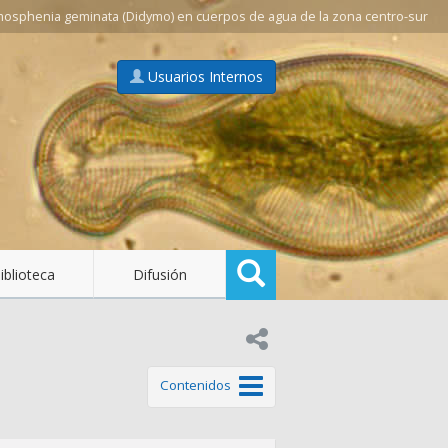
mosphenia geminata (Didymo) en cuerpos de agua de la zona centro-sur
Usuarios Internos
Buscar
iblioteca
Difusión
Compartir en:
de este tema
Contenidos