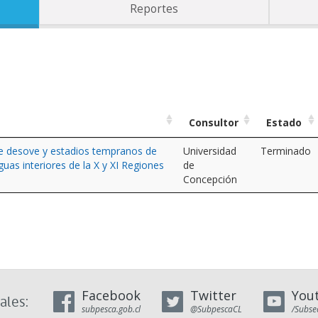
Reportes
Consultor
Estado
de desove y estadios tempranos de
Universidad
Terminado
uas interiores de la X y XI Regiones
de
Concepción
Facebook
Twitter
You
ales:
subpesca.gob.cl
@SubpescaCL
/Subse