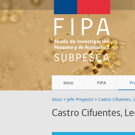
Fondo
de
Investigación
Pesquera
y
Acuicultura
(FIPA)-
Inicio
FIPA
Pr
SUBPESCA
Inicio
>
Jefe Proyecto
>
Castro Cifuentes
Castro Cifuentes, 