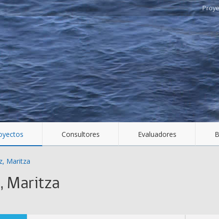
oyectos
Consultores
Evaluadores
B
z, Maritza
, Maritza