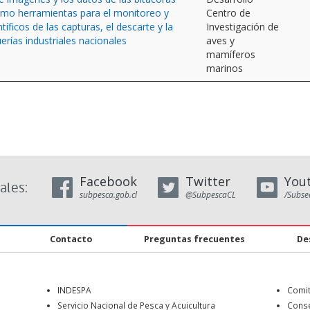
omo herramientas para el monitoreo y
Centro de
tíficos de las capturas, el descarte y la
Investigación de
erías industriales nacionales
aves y
mamíferos
marinos
Facebook
Twitter
You
ales:
subpesca.gob.cl
@SubpescaCL
/Subse
Contacto
Preguntas frecuentes
De
INDESPA
Comit
o
Servicio Nacional de Pesca y Acuicultura
Conse