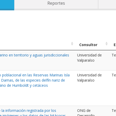
Reportes
Consultor
E
rino en territorio y aguas jurisdiccionales
Universidad de
Te
Valparaíso
 poblacional en las Reservas Marinas Isla
Universidad de
Te
 Damas, de las especies delfín nariz de
Valparaíso
güino de Humboldt y cetáceos
 la información registrada por los
ONG de
Te
de imágenes y los datos de las bitácoras
Desarrollo