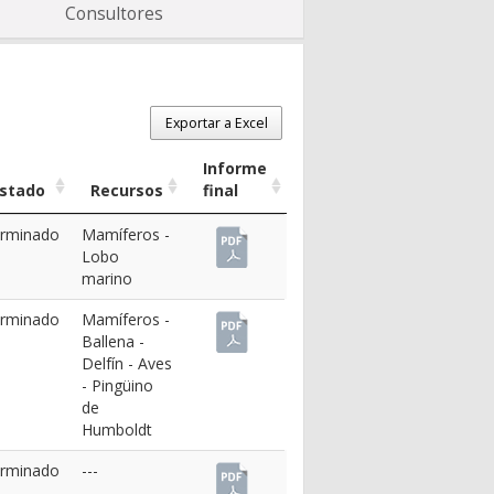
Consultores
Exportar a Excel
Informe
stado
Recursos
final
rminado
Mamíferos
-
Lobo
marino
rminado
Mamíferos
-
Ballena
-
Delfín
-
Aves
-
Pingüino
de
Humboldt
rminado
---