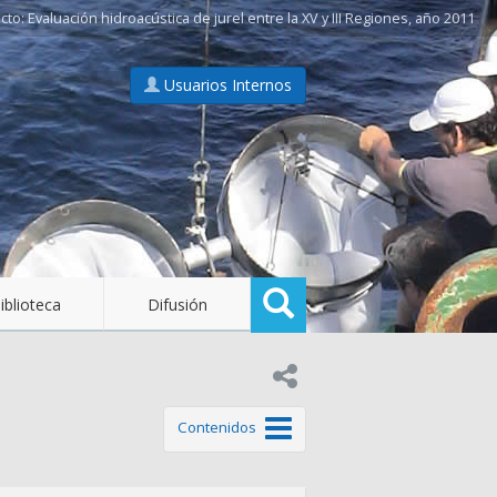
Evaluación hidroacústica de jurel entre la XV y III Regiones, año 2011
Usuarios Internos
Buscar
iblioteca
Difusión
Compartir en:
de este tema
Contenidos