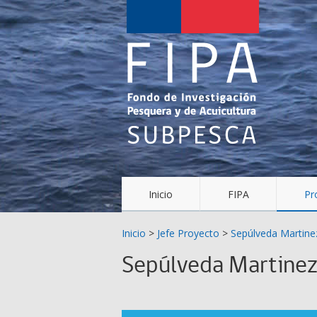
Fondo
de
Investigación
Pesquera
y
Acuicultura
(FIPA)-
Inicio
FIPA
Pr
SUBPESCA
Inicio
>
Jefe Proyecto
>
Sepúlveda Martine
Sepúlveda Martinez