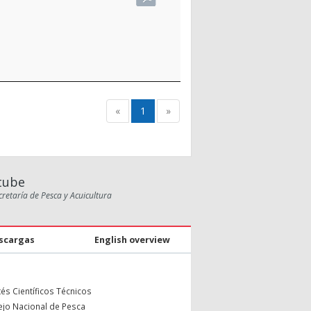
«
1
»
tube
cretaría de Pesca y Acuicultura
scargas
English overview
és Científicos Técnicos
jo Nacional de Pesca