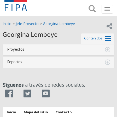
Fondo
Busca
FIPA;
Toggl
de
Fondo
navig
de
Investigación
Inicio
>
Jefe Proyecto
>
Georgina Lembeye
Investigación
Compar
pesquera
Pesquera
Georgina Lembeye
y
de este
Contenidos
de
y
Acuicultira
Proyectos
Acuicultura
Reportes
(FIPA)-
SUBPESCA
Síguenos
a través de redes sociales:
Inicio
Mapa del sitio
Contacto