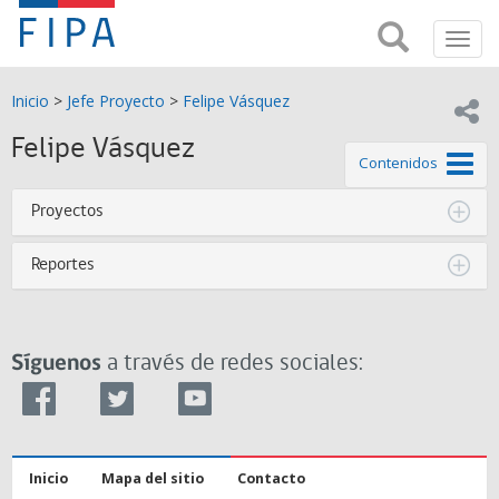
Fondo
Busca
FIPA;
Toggl
de
Fondo
navig
de
Investigación
Inicio
>
Jefe Proyecto
>
Felipe Vásquez
Investigación
Compar
pesquera
Pesquera
Felipe Vásquez
y
de este
Contenidos
de
y
Acuicultira
Proyectos
Acuicultura
Reportes
(FIPA)-
SUBPESCA
Síguenos
a través de redes sociales:
Inicio
Mapa del sitio
Contacto