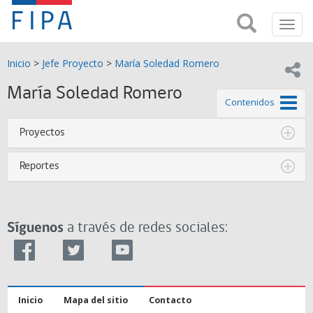
Fondo
Busca
FIPA;
Toggl
de
Fondo
navig
de
Investigación
Inicio
>
Jefe Proyecto
>
María Soledad Romero
Investigación
Compar
pesquera
Pesquera
María Soledad Romero
y
de este
Contenidos
de
y
Acuicultira
Proyectos
Acuicultura
Reportes
(FIPA)-
SUBPESCA
Síguenos
a través de redes sociales:
Inicio
Mapa del sitio
Contacto