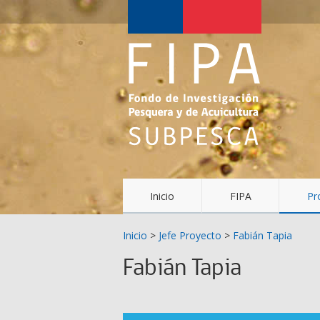
Fondo
de
Investigación
Pesquera
y
Acuicultura
(FIPA)-
Inicio
FIPA
Pr
SUBPESCA
Inicio
>
Jefe Proyecto
>
Fabián Tapia
Fabián Tapia