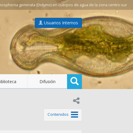
mosphenia geminata (Didymo) en cuerpos de agua de la zona centro-sur
Usuarios Internos
Buscar
iblioteca
Difusión
Compartir en:
de este tema
Contenidos