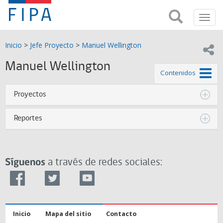
Fondo
Busca
FIPA;
Toggl
de
Fondo
navig
de
Investigación
Inicio
>
Jefe Proyecto
>
Manuel Wellington
Investigación
Compar
pesquera
Pesquera
Manuel Wellington
y
de este
Contenidos
de
y
Acuicultira
Proyectos
Acuicultura
Reportes
(FIPA)-
SUBPESCA
Síguenos
a través de redes sociales:
Inicio
Mapa del sitio
Contacto