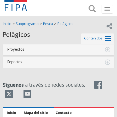
Fondo
Busca
FIPA;
Toggl
de
Fondo
navig
de
Investigación
Inicio
>
Subprograma
>
Pesca
>
Pelágicos
Investigación
Compar
pesquera
Pesquera
Pelágicos
y
de este
Contenidos
de
y
Acuicultira
Proyectos
Acuicultura
Reportes
(FIPA)-
SUBPESCA
Síguenos
a través de redes sociales:
Inicio
Mapa del sitio
Contacto